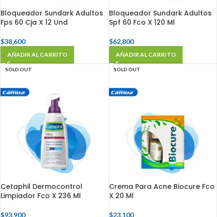
Bloqueador Sundark Adultos
Bloqueador Sundark Adultos
Fps 60 Cja X 12 Und
Spf 60 Fco X 120 Ml
$
38,600
$
62,800
AÑADIR AL CARRITO
AÑADIR AL CARRITO
SOLD OUT
SOLD OUT
Cetaphil Dermocontrol
Crema Para Acne Biocure Fco
Limpiador Fco X 236 Ml
X 20 Ml
$
93,900
$
23,100