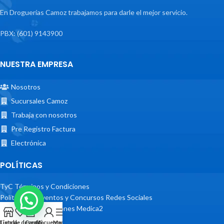
En Droguerías Camoz trabajamos para darle el mejor servicio.
PBX: (601) 9143900
NUESTRA EMPRESA
Nosotros
Sucursales Camoz
Trabaja con nosotros
Pre Registro Factura
Electrónica
POLÍTICAS
TyC Términos y Condiciones
Políticas de Eventos y Concursos Redes Sociales
Términos y Condiciones Medica2
Tienda
Lista de deseos
Carrito
Mi cuenta
Menu