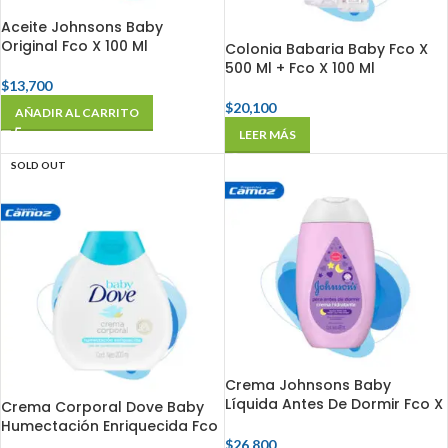
Aceite Johnsons Baby
Original Fco X 100 Ml
Colonia Babaria Baby Fco X
500 Ml + Fco X 100 Ml
$
13,700
$
20,100
AÑADIR AL CARRITO
LEER MÁS
SOLD OUT
Crema Johnsons Baby
Líquida Antes De Dormir Fco X
Crema Corporal Dove Baby
400 Ml
Humectación Enriquecida Fco
X 200 Ml
$
26,800