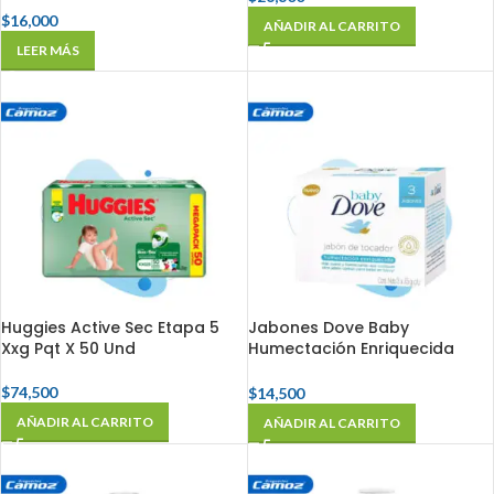
$
16,000
AÑADIR AL CARRITO
LEER MÁS
Huggies Active Sec Etapa 5
Jabones Dove Baby
Xxg Pqt X 50 Und
Humectación Enriquecida
Caja X 3 Und X 75 Gr
$
74,500
$
14,500
AÑADIR AL CARRITO
AÑADIR AL CARRITO