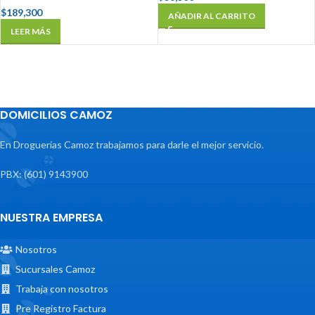
$
189,300
AÑADIR AL CARRITO
LEER MÁS
DOMICILIOS CAMOZ
En Droguerías Camoz trabajamos para darle el mejor servicio.
PBX: (601) 9143900
NUESTRA EMPRESA
Nosotros
Sucursales Camoz
Trabaja con nosotros
Pre Registro Factura