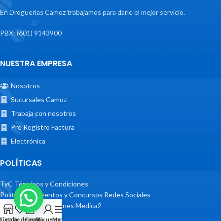
En Droguerías Camoz trabajamos para darle el mejor servicio.
PBX: (601) 9143900
NUESTRA EMPRESA
Nosotros
Sucursales Camoz
Trabaja con nosotros
Pre Registro Factura
Electrónica
POLÍTICAS
TyC Términos y Condiciones
Políticas de Eventos y Concursos Redes Sociales
Términos y Condiciones Medica2
Tienda
Lista de deseos
Carrito
Mi cuenta
Menu