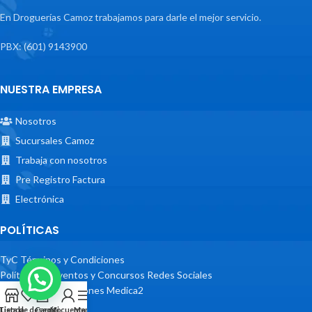
En Droguerías Camoz trabajamos para darle el mejor servicio.
PBX: (601) 9143900
NUESTRA EMPRESA
Nosotros
Sucursales Camoz
Trabaja con nosotros
Pre Registro Factura
Electrónica
POLÍTICAS
TyC Términos y Condiciones
Políticas de Eventos y Concursos Redes Sociales
Términos y Condiciones Medica2
Tienda
Lista de deseos
Carrito
Mi cuenta
Menu