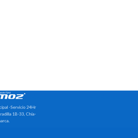
cipal -Servicio 24Hr
radilla 1B-33, Chía-
arca.