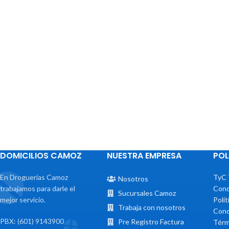
DOMICILIOS CAMOZ
NUESTRA EMPRESA
POL
En Droguerías Camoz
TyC 
Nosotros
trabajamos para darle el
Cond
Sucursales Camoz
mejor servicio.
Polí
Trabaja con nosotros
Conc
PBX: (601) 9143900
Pre Registro Factura
Térm