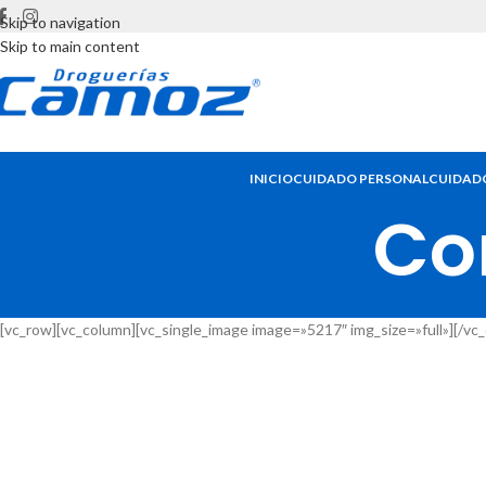
Skip to navigation
Skip to main content
INICIO
CUIDADO PERSONAL
CUIDADO
Co
[vc_row][vc_column][vc_single_image image=»5217″ img_size=»full»][/vc