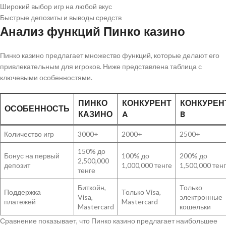
Широкий выбор игр на любой вкус
Быстрые депозиты и выводы средств
Анализ функций Пинко казино
Пинко казино предлагает множество функций, которые делают его
привлекательным для игроков. Ниже представлена таблица с
ключевыми особенностями.
ПИНКО
КОНКУРЕНТ
КОНКУРЕН
ОСОБЕННОСТЬ
КАЗИНО
A
B
Количество игр
3000+
2000+
2500+
150% до
Бонус на первый
100% до
200% до
2,500,000
депозит
1,000,000 тенге
1,500,000 тен
тенге
Биткойн,
Только
Поддержка
Только Visa,
Visa,
электронные
платежей
Mastercard
Mastercard
кошельки
Сравнение показывает, что Пинко казино предлагает наибольшее