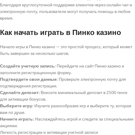
Благодаря круглосуточной поддержке клиентов через онлайн-чат и
электронную почту, пользователи могут получать помощь в любое
время.
Как начать играть в Пинко казино
Начало игры в Пинко казино — это простой процесс, который может
быть завершен за несколько шагов.
Создайте учетную запись:
Перейдите на сайт Пинко казино и
заполните регистрационную форму.
Подтвердите свои данные:
Проверьте электронную почту для
подтверждения регистрации.
Сделайте депозит:
Внесите минимальный депозит в 2500 тенге
для активации бонусов.
Выберите игру:
Изучите разнообразие игр и выберите ту, которая
вам по душе.
Начните играть:
Наслаждайтесь игрой и следите за специальными
акциями.
Легкость регистрации и активации учетной записи