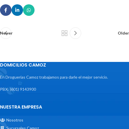
Newer
Older
DOMICILIOS CAMOZ
En Droguerías Camoz trabajamos para darle el mejor servicio.
PBX: (601) 9143900
NUESTRA EMPRESA
Nosotros
Sucursales Camoz