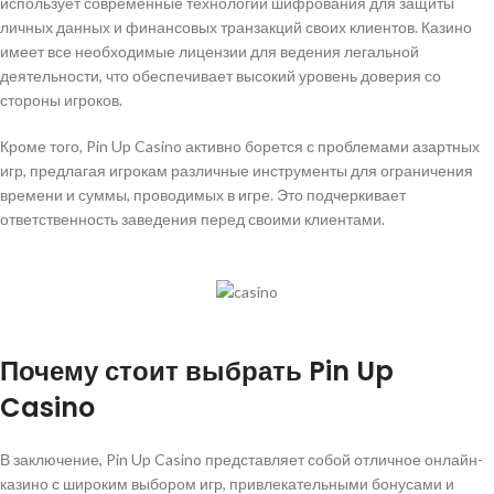
использует современные технологии шифрования для защиты
личных данных и финансовых транзакций своих клиентов. Казино
имеет все необходимые лицензии для ведения легальной
деятельности, что обеспечивает высокий уровень доверия со
стороны игроков.
Кроме того, Pin Up Casino активно борется с проблемами азартных
игр, предлагая игрокам различные инструменты для ограничения
времени и суммы, проводимых в игре. Это подчеркивает
ответственность заведения перед своими клиентами.
Почему стоит выбрать Pin Up
Casino
В заключение, Pin Up Casino представляет собой отличное онлайн-
казино с широким выбором игр, привлекательными бонусами и