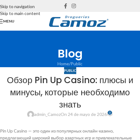
Skip to navigation
Skip to main content
MENU
Blog
Home
Public
PUBLIC
Обзор Pin Up Casino: плюсы и
минусы, которые необходимо
знать
0
admin_Camoz
On 24 de mayo de 2026
Pin Up Casino — это один из популярных онлайн-казино,
предлагающий широкий выбор азартных игр и привлекательные