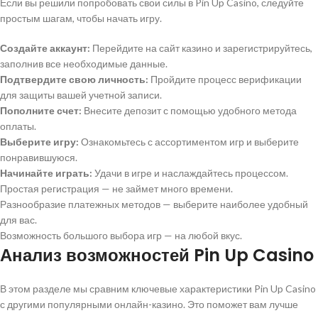
Если вы решили попробовать свои силы в Pin Up Casino, следуйте
простым шагам, чтобы начать игру.
Создайте аккаунт:
Перейдите на сайт казино и зарегистрируйтесь,
заполнив все необходимые данные.
Подтвердите свою личность:
Пройдите процесс верификации
для защиты вашей учетной записи.
Пополните счет:
Внесите депозит с помощью удобного метода
оплаты.
Выберите игру:
Ознакомьтесь с ассортиментом игр и выберите
понравившуюся.
Начинайте играть:
Удачи в игре и наслаждайтесь процессом.
Простая регистрация — не займет много времени.
Разнообразие платежных методов — выберите наиболее удобный
для вас.
Возможность большого выбора игр — на любой вкус.
Анализ возможностей Pin Up Casino
В этом разделе мы сравним ключевые характеристики Pin Up Casino
с другими популярными онлайн-казино. Это поможет вам лучше