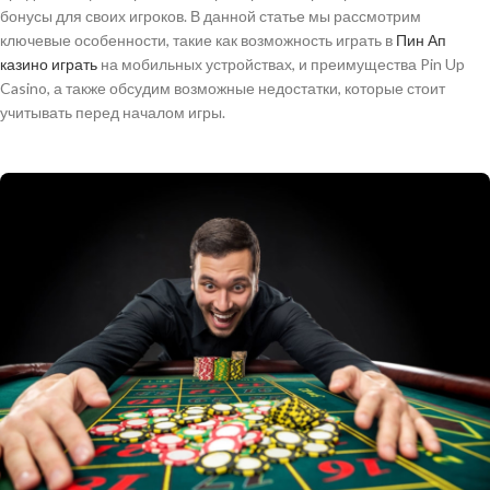
бонусы для своих игроков. В данной статье мы рассмотрим
ключевые особенности, такие как возможность играть в
Пин Ап
казино играть
на мобильных устройствах, и преимущества Pin Up
Casino, а также обсудим возможные недостатки, которые стоит
учитывать перед началом игры.