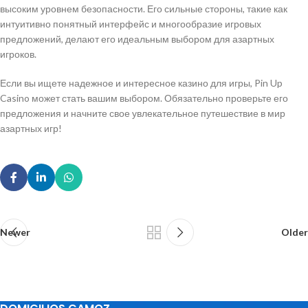
высоким уровнем безопасности. Его сильные стороны, такие как
интуитивно понятный интерфейс и многообразие игровых
предложений, делают его идеальным выбором для азартных
игроков.
Если вы ищете надежное и интересное казино для игры, Pin Up
Casino может стать вашим выбором. Обязательно проверьте его
предложения и начните свое увлекательное путешествие в мир
азартных игр!
Newer
Older