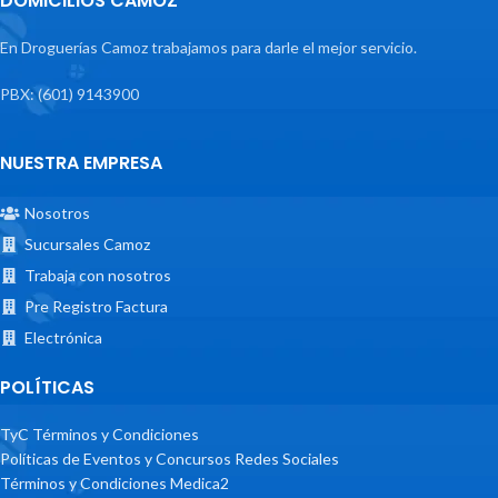
DOMICILIOS CAMOZ
En Droguerías Camoz trabajamos para darle el mejor servicio.
PBX: (601) 9143900
NUESTRA EMPRESA
Nosotros
Sucursales Camoz
Trabaja con nosotros
Pre Registro Factura
Electrónica
POLÍTICAS
TyC Términos y Condiciones
Políticas de Eventos y Concursos Redes Sociales
Términos y Condiciones Medica2